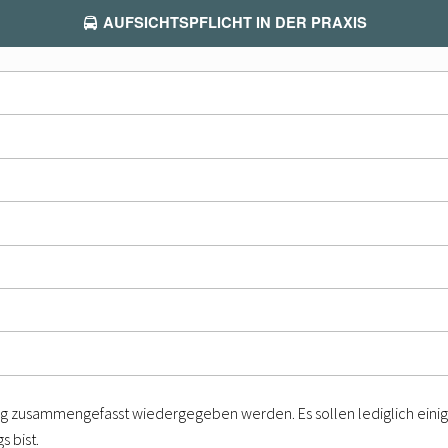
AUFSICHTSPFLICHT IN DER PRAXIS
Gruppenstunde am...
Gruppenstunde am...
Gruppenstunde am...
Gruppenstunde am...
ung zusammengefasst wiedergegeben werden. Es sollen lediglich ein
 bist.