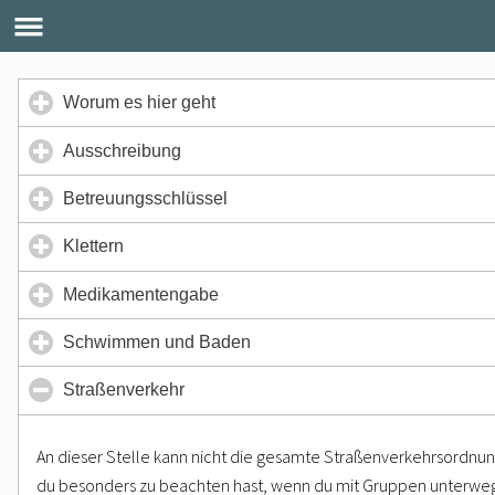
click
Worum es hier geht
to
expand
click
Ausschreibung
contents
to
expand
click
Betreuungsschlüssel
contents
to
expand
click
Klettern
contents
to
expand
click
Medikamentengabe
contents
to
expand
click
Schwimmen und Baden
contents
to
expand
click
Straßenverkehr
contents
to
collapse
An dieser Stelle kann nicht die gesamte Straßenverkehrsordn
contents
du besonders zu beachten hast, wenn du mit Gruppen unterwegs