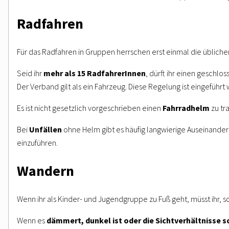
Radfahren
Für das Radfahren in Gruppen herrschen erst einmal die üblic
Seid ihr
mehr als 15 RadfahrerInnen
, dürft ihr einen geschlo
Der Verband gilt als ein Fahrzeug. Diese Regelung ist eingeführt
Es ist nicht gesetzlich vorgeschrieben einen
Fahrradhelm
zu tr
Bei
Unfällen
ohne Helm gibt es häufig langwierige Auseinander
einzuführen.
Wandern
Wenn ihr als Kinder- und Jugendgruppe zu Fuß geht, müsst ihr, 
Wenn es
dämmert, dunkel ist oder die Sichtverhältnisse s