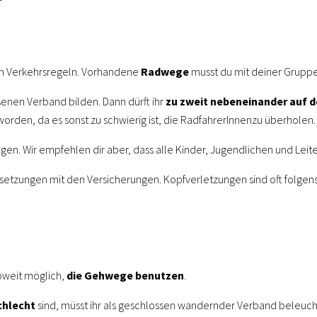
hen Verkehrsregeln. Vorhandene
Radwege
musst du mit deiner Grupp
ssenen Verband bilden. Dann dürft ihr
zu zweit nebeneinander auf d
 worden, da es sonst zu schwierig ist, die RadfahrerInnenzu überholen.
agen. Wir empfehlen dir aber, dass alle Kinder, Jugendlichen und Lei
setzungen mit den Versicherungen. Kopfverletzungen sind oft folgens
soweit möglich,
die Gehwege benutzen
.
chlecht
sind, müsst ihr als geschlossen wandernder Verband beleuchte