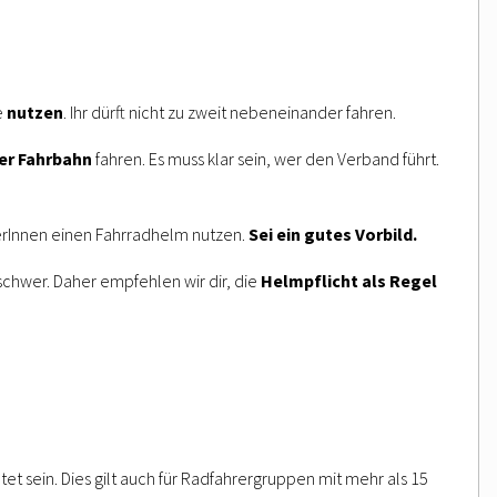
e
nutzen
. Ihr dürft nicht zu zweit nebeneinander fahren.
er Fahrbahn
fahren. Es muss klar sein, wer den Verband führt.
terInnen einen Fahrradhelm nutzen.
Sei ein gutes
Vorbild
.
chwer. Daher empfehlen wir dir, die
Helmpflicht als Regel
t sein. Dies gilt auch für Radfahrergruppen mit mehr als 15