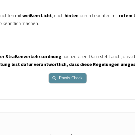
euchten mit
weißem Licht
, nach
hinten
durch Leuchten mit
rotem L
so kenntlich machen.
der Straßenverkehrsordnung
nachzulesen. Darin steht auch, dass 
itung bist dafür verantwortlich, dass diese Regelungen umge
Praxis-Check