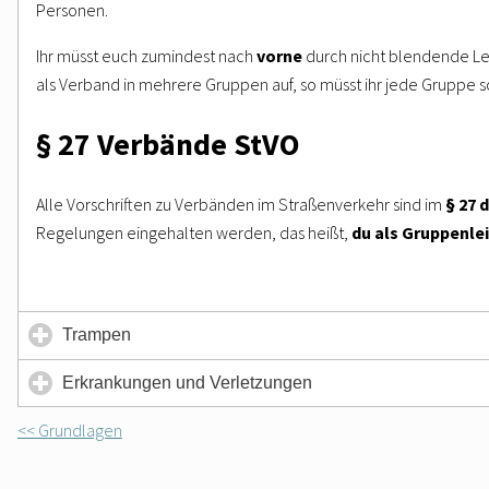
Personen.
Ihr müsst euch zumindest nach
vorne
durch nicht blendende L
als Verband in mehrere Gruppen auf, so müsst ihr jede Gruppe 
§ 27 Verbände StVO
Alle Vorschriften zu Verbänden im Straßenverkehr sind im
§ 27 
Regelungen eingehalten werden, das heißt,
du als Gruppenle
click
Trampen
to
expand
click
Erkrankungen und Verletzungen
contents
to
expand
<< Grundlagen
contents