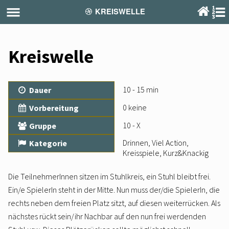
KREISWELLE
Gruppenstunde am...
Kreiswelle
Gruppenstunde am...
10 - 15 min
Dauer
Gruppenstunde am...
0 keine
Vorbereitung
Gruppenstunde am...
10 - X
Gruppe
Drinnen, Viel Action,
Kategorie
Kreisspiele, Kurz&Knackig
Die TeilnehmerInnen sitzen im Stuhlkreis, ein Stuhl bleibt frei.
Ein/e SpielerIn steht in der Mitte. Nun muss der/die SpielerIn, die
rechts neben dem freien Platz sitzt, auf diesen weiterrücken. Als
nächstes rückt sein/ihr Nachbar auf den nun frei werdenden